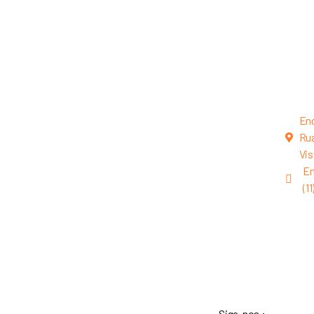
En
Rua
Vis
En
(1
Siga-nos :