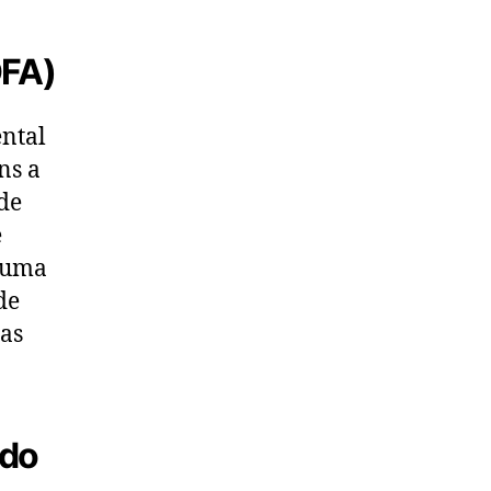
OFA)
ntal
ns a
de
e
e uma
de
as
ado