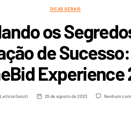
DICAS GERAIS
ando os Segredo
ção de Sucesso:
eBid Experience
r
Letícia Garuti
25 de agosto de 2023
Nenhum com