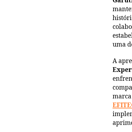
Garut
manter
histór
colab
estabe
uma dé
A apre
Exper
enfren
compar
marca 
EFITE
implem
aprimo