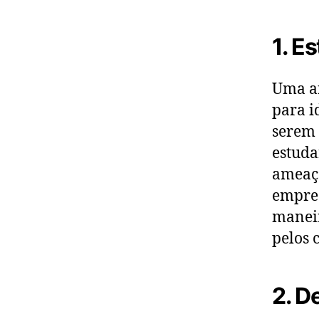
1. E
Uma an
para i
serem 
estuda
ameaça
empres
maneir
pelos 
2. D