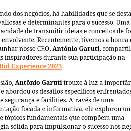
do dos negócios, há habilidades que se des
aliosas e determinantes para o sucesso. Uma
pacidade de transmitir ideias e conceitos de 
e envolvente. Recentemente, tivemos a honra 
munhar nosso CEO,
Antônio Garuti
, comparti
ts inspiradores durante sua participação na
Bid Experience 202
3
.
sião,
Antônio Garuti
trouxe à luz a importâ
e abordou os desafios específicos enfrentado
de segurança e facilities. Através de uma
ntação focada e informativa, ele explorou u
de tópicos fundamentais que compõem uma
égia sólida para impulsionar o sucesso nos ne