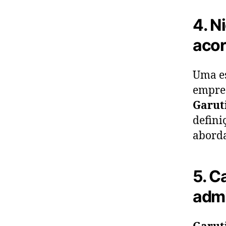
4. N
acor
Uma es
empres
Garut
defini
aborda
5. C
admi