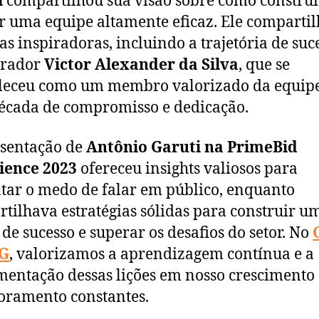
i
compartilhou sua visão sobre como construi
 uma equipe altamente eficaz. Ele comparti
ias inspiradoras, incluindo a trajetória de suc
orador
Victor Alexander da Silva
, que se
leceu como um membro valorizado da equip
cada de compromisso e dedicação.
sentação de
Antônio Garuti
na PrimeBid
ience 2023
ofereceu insights valiosos para
tar o medo de falar em público, enquanto
tilhava estratégias sólidas para construir u
de sucesso e superar os desafios do setor. No
G
, valorizamos a aprendizagem contínua e a
entação dessas lições em nosso crescimento 
ramento constantes.