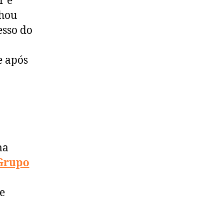
r e
lhou
esso do
e após
ma
G
rupo
e