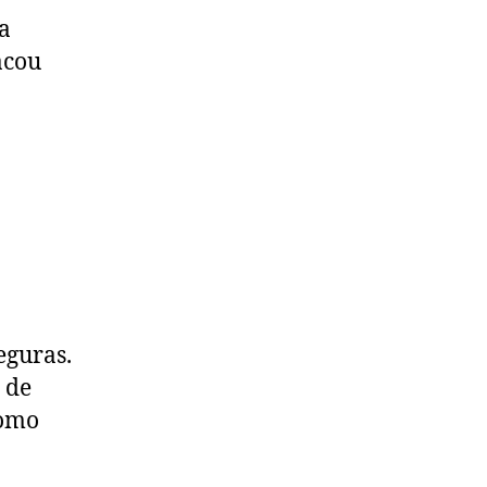
a
acou
eguras.
 de
como