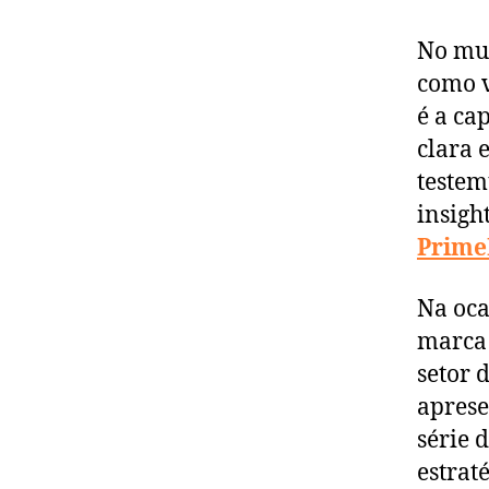
No mun
como v
é a ca
clara 
teste
insigh
Prime
Na oca
marca 
setor 
aprese
série 
estrat