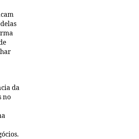
tacam
 delas
forma
de
lhar
ncia da
s no
ma
gócios.