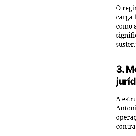
O regi
carga 
como a
signif
susten
3. M
jurí
A estr
Antoni
operaç
contra