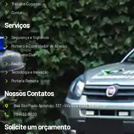
Trabalhe Conosco
Contato
Serviços
Segurança e Vigilância
Porteiro e Controlador de Acesso
Bombeiro Civil
Facilities
Tecnologia e Inovação
Portaria Remota
Nossos Contatos
Rua São Paulo Apóstolo, 337 - Vila Boa Vista, Barueri, SP
(11) 4552-3020
Solicite um orçamento