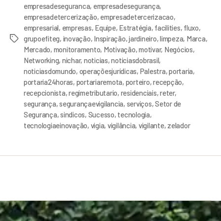
empresadeseguranca
,
empresadesegurança
,
empresadetercerização
,
empresadetercerizacao
,
empresarial
,
empresas
,
Equipe
,
Estratégia
,
facilities
,
fluxo
,
grupoefiteg
,
inovação
,
Inspiração
,
jardineiro
,
limpeza
,
Marca
,
Mercado
,
monitoramento
,
Motivação
,
motivar
,
Negócios
,
Networking
,
nichar
,
noticias
,
noticiasdobrasil
,
noticiasdomundo
,
operaçõesjurídicas
,
Palestra
,
portaria
,
portaria24horas
,
portariaremota
,
porteiro
,
recepção
,
recepcionista
,
regimetributario
,
residenciais
,
reter
,
segurança
,
segurançaevigilancia
,
serviços
,
Setor de
Segurança
,
sindicos
,
Sucesso
,
tecnologia
,
tecnologiaeinovação
,
vigia
,
vigilância
,
vigilante
,
zelador