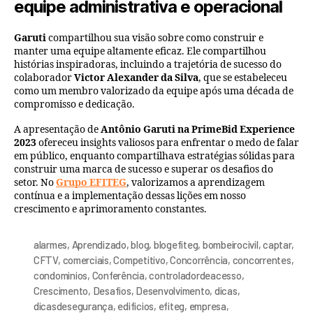
equipe administrativa e operacional
Garuti
compartilhou sua visão sobre como construir e
manter uma equipe altamente eficaz. Ele compartilhou
histórias inspiradoras, incluindo a trajetória de sucesso do
colaborador
Victor Alexander da Silva
, que se estabeleceu
como um membro valorizado da equipe após uma década de
compromisso e dedicação.
A apresentação de
Antônio Garuti
na PrimeBid Experience
2023
ofereceu insights valiosos para enfrentar o medo de falar
em público, enquanto compartilhava estratégias sólidas para
construir uma marca de sucesso e superar os desafios do
setor. No
G
rupo EFITEG
, valorizamos a aprendizagem
contínua e a implementação dessas lições em nosso
crescimento e aprimoramento constantes.
alarmes
,
Aprendizado
,
blog
,
blogefiteg
,
bombeirocivil
,
captar
,
CFTV
,
comerciais
,
Competitivo
,
Concorrência
,
concorrentes
,
condominios
,
Conferência
,
controladordeacesso
,
Crescimento
,
Desafios
,
Desenvolvimento
,
dicas
,
dicasdesegurança
,
edificios
,
efiteg
,
empresa
,