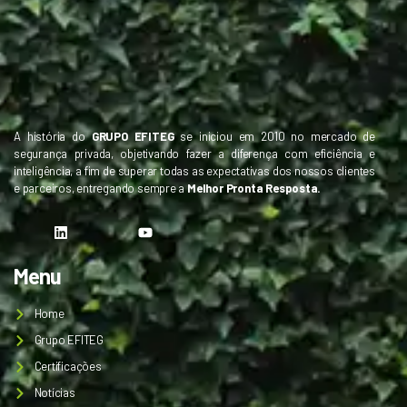
A história do
GRUPO EFITEG
se iniciou em 2010 no mercado de
segurança privada, objetivando fazer a diferença com eficiência e
inteligência, a fim de superar todas as expectativas dos nossos clientes
e parceiros, entregando sempre a
Melhor Pronta Resposta.
Menu
Home
Grupo EFITEG
Certificações
Notícias