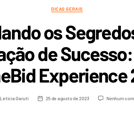
DICAS GERAIS
ando os Segredo
ção de Sucesso:
eBid Experience
r
Letícia Garuti
25 de agosto de 2023
Nenhum com