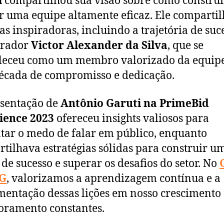
i
compartilhou sua visão sobre como construi
 uma equipe altamente eficaz. Ele comparti
ias inspiradoras, incluindo a trajetória de suc
orador
Victor Alexander da Silva
, que se
leceu como um membro valorizado da equip
cada de compromisso e dedicação.
sentação de
Antônio Garuti
na PrimeBid
ience 2023
ofereceu insights valiosos para
tar o medo de falar em público, enquanto
tilhava estratégias sólidas para construir u
de sucesso e superar os desafios do setor. No
G
, valorizamos a aprendizagem contínua e a
entação dessas lições em nosso crescimento 
ramento constantes.