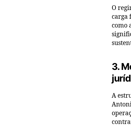
O regi
carga 
como a
signif
susten
3. M
jurí
A estr
Antoni
operaç
contra