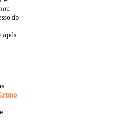
r e
lhou
esso do
e após
ma
G
rupo
e