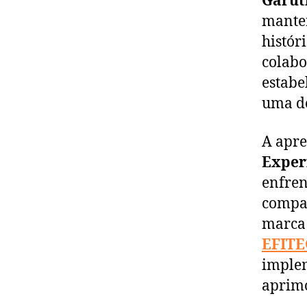
Garut
manter
histór
colab
estabe
uma dé
A apre
Exper
enfren
compar
marca 
EFITE
implem
aprimo