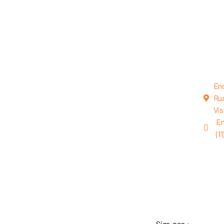
En
Rua
Vis
En
(1
Siga-nos :