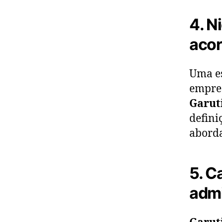
4. N
acor
Uma es
empres
Garut
defini
aborda
5. C
admi