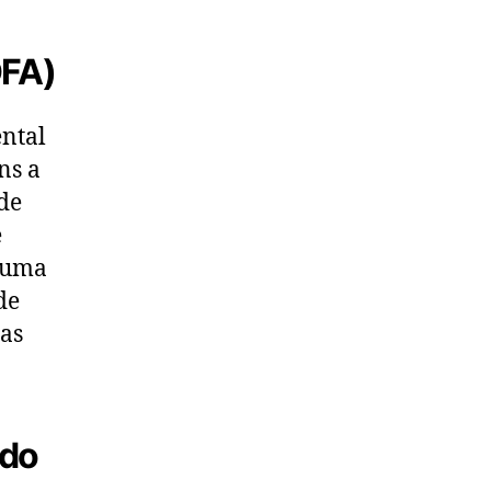
OFA)
ntal
ns a
de
e
e uma
de
as
ado