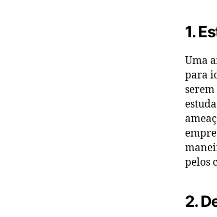
1. E
Uma an
para i
serem 
estuda
ameaça
empres
maneir
pelos 
2. D