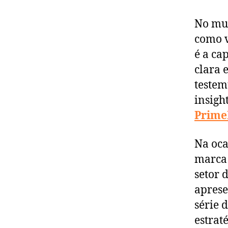
No mun
como v
é a ca
clara 
teste
insigh
Prime
Na oca
marca 
setor 
aprese
série 
estrat