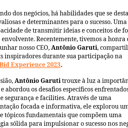
do dos negócios, há habilidades que se des
aliosas e determinantes para o sucesso. Uma
pacidade de transmitir ideias e conceitos de 
e envolvente. Recentemente, tivemos a honra 
munhar nosso CEO,
Antônio Garuti
, comparti
ts inspiradores durante sua participação na
Bid Experience 202
3
.
sião,
Antônio Garuti
trouxe à luz a importâ
e abordou os desafios específicos enfrentado
de segurança e facilities. Através de uma
ntação focada e informativa, ele explorou u
de tópicos fundamentais que compõem uma
égia sólida para impulsionar o sucesso nos ne