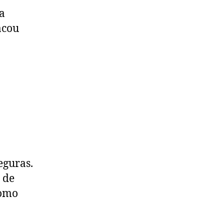
a
acou
eguras.
 de
como