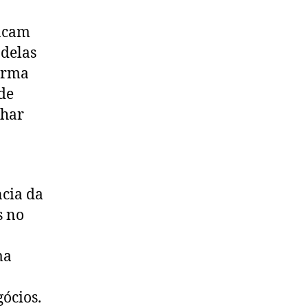
tacam
 delas
forma
de
lhar
ncia da
s no
ma
gócios.