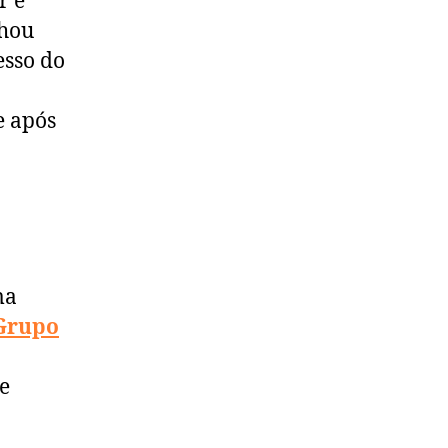
r e
lhou
esso do
e após
ma
G
rupo
e