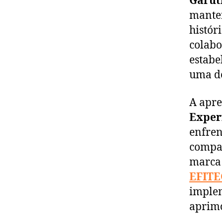
Garut
manter
histór
colab
estabe
uma dé
A apre
Exper
enfren
compar
marca 
EFITE
implem
aprimo