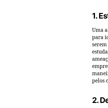
1. E
Uma an
para i
serem 
estuda
ameaça
empres
maneir
pelos 
2. D