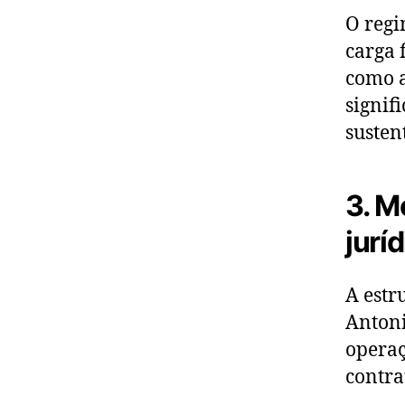
O regi
carga 
como a
signif
susten
3. M
jurí
A estr
Antoni
operaç
contra