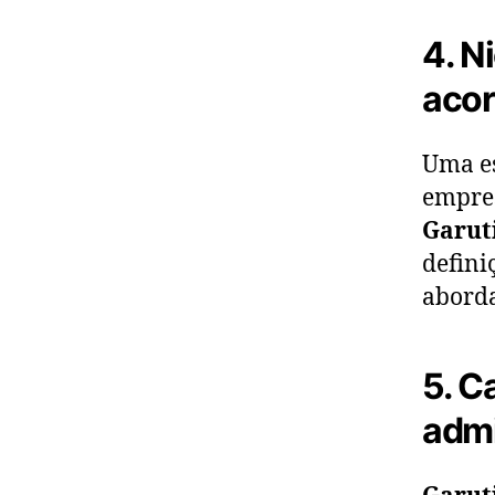
4. N
acor
Uma es
empres
Garut
defini
aborda
5. C
admi