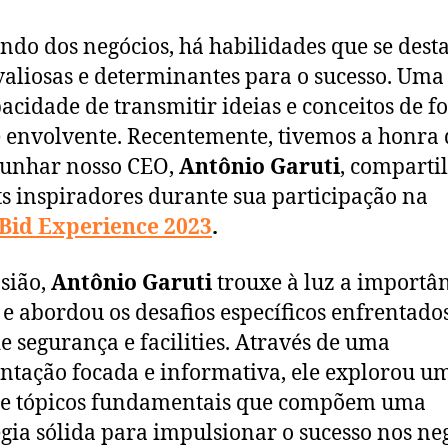
do dos negócios, há habilidades que se des
aliosas e determinantes para o sucesso. Uma
pacidade de transmitir ideias e conceitos de 
e envolvente. Recentemente, tivemos a honra 
munhar nosso CEO,
Antônio Garuti
, comparti
ts inspiradores durante sua participação na
Bid Experience 202
3
.
sião,
Antônio Garuti
trouxe à luz a importâ
e abordou os desafios específicos enfrentado
de segurança e facilities. Através de uma
ntação focada e informativa, ele explorou u
de tópicos fundamentais que compõem uma
égia sólida para impulsionar o sucesso nos ne