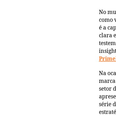
No mun
como v
é a ca
clara 
teste
insigh
Prime
Na oca
marca 
setor 
aprese
série 
estrat