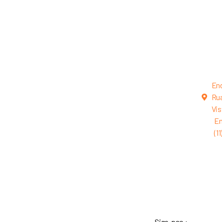
En
Rua
Vis
En
(1
Siga-nos :