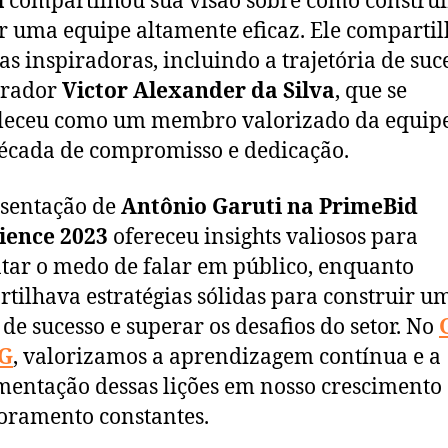
i
compartilhou sua visão sobre como construi
 uma equipe altamente eficaz. Ele comparti
ias inspiradoras, incluindo a trajetória de suc
orador
Victor Alexander da Silva
, que se
leceu como um membro valorizado da equip
cada de compromisso e dedicação.
sentação de
Antônio Garuti
na PrimeBid
ience 2023
ofereceu insights valiosos para
tar o medo de falar em público, enquanto
tilhava estratégias sólidas para construir u
de sucesso e superar os desafios do setor. No
G
, valorizamos a aprendizagem contínua e a
entação dessas lições em nosso crescimento 
ramento constantes.