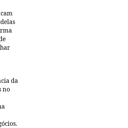
tacam
 delas
forma
de
lhar
ncia da
s no
ma
gócios.