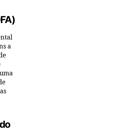
OFA)
ntal
ns a
de
e
e uma
de
as
ado