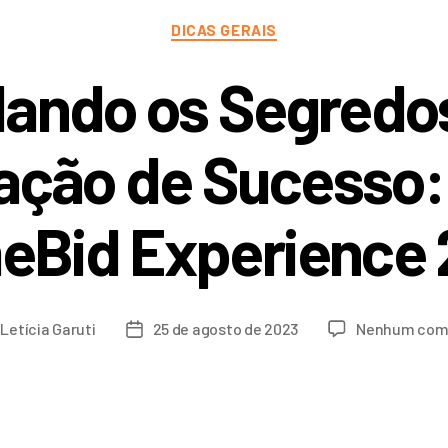
DICAS GERAIS
ando os Segredo
ção de Sucesso:
eBid Experience
r
Letícia Garuti
25 de agosto de 2023
Nenhum com