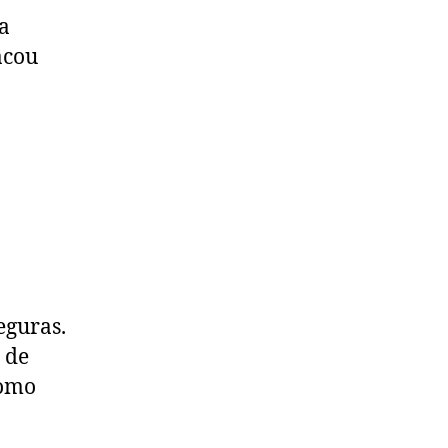
a
acou
eguras.
 de
como