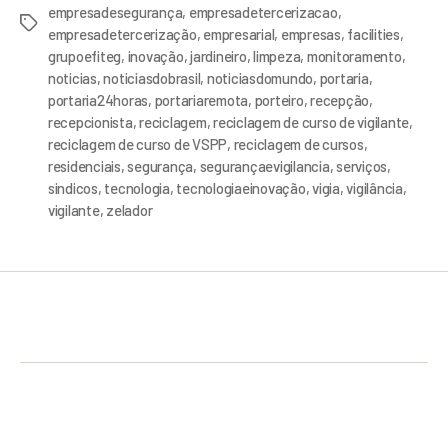
empresadesegurança
,
empresadetercerizacao
,
empresadetercerização
,
empresarial
,
empresas
,
facilities
,
grupoefiteg
,
inovação
,
jardineiro
,
limpeza
,
monitoramento
,
noticias
,
noticiasdobrasil
,
noticiasdomundo
,
portaria
,
portaria24horas
,
portariaremota
,
porteiro
,
recepção
,
recepcionista
,
reciclagem
,
reciclagem de curso de vigilante
,
reciclagem de curso de VSPP
,
reciclagem de cursos
,
residenciais
,
segurança
,
segurançaevigilancia
,
serviços
,
sindicos
,
tecnologia
,
tecnologiaeinovação
,
vigia
,
vigilância
,
vigilante
,
zelador