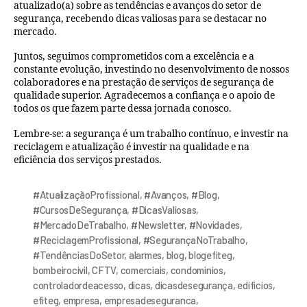
atualizado(a) sobre as tendências e avanços do setor de
segurança, recebendo dicas valiosas para se destacar no
mercado.
Juntos, seguimos comprometidos com a excelência e a
constante evolução, investindo no desenvolvimento de nossos
colaboradores e na prestação de serviços de segurança de
qualidade superior. Agradecemos a confiança e o apoio de
todos os que fazem parte dessa jornada conosco.
Lembre-se: a segurança é um trabalho contínuo, e investir na
reciclagem e atualização é investir na qualidade e na
eficiência dos serviços prestados.
#AtualizaçãoProfissional
,
#Avanços
,
#Blog
,
#CursosDeSegurança
,
#DicasValiosas
,
#MercadoDeTrabalho
,
#Newsletter
,
#Novidades
,
#ReciclagemProfissional
,
#SegurançaNoTrabalho
,
#TendênciasDoSetor
,
alarmes
,
blog
,
blogefiteg
,
bombeirocivil
,
CFTV
,
comerciais
,
condominios
,
controladordeacesso
,
dicas
,
dicasdesegurança
,
edificios
,
efiteg
,
empresa
,
empresadeseguranca
,