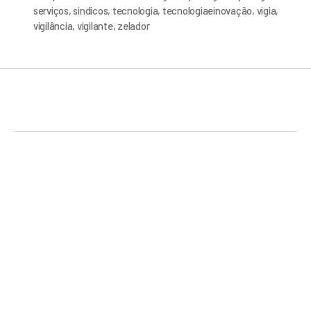
serviços
,
sindicos
,
tecnologia
,
tecnologiaeinovação
,
vigia
,
vigilância
,
vigilante
,
zelador
A história do
GRUPO EFITEG
se iniciou em 2010 no mercado de
segurança privada, objetivando fazer a diferença com eficiência e
inteligência, a fim de superar todas as expectativas dos nossos clientes
e parceiros, entregando sempre a
Melhor Pronta Resposta.