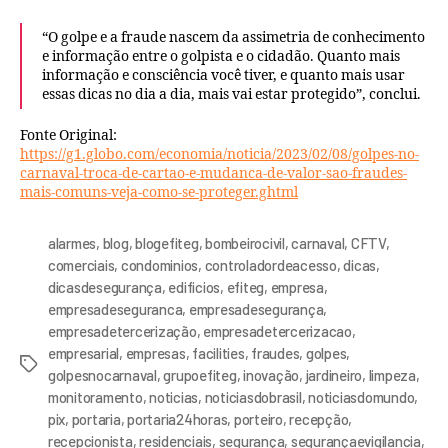
“O golpe e a fraude nascem da assimetria de conhecimento
e informação entre o golpista e o cidadão. Quanto mais
informação e consciência você tiver, e quanto mais usar
essas dicas no dia a dia, mais vai estar protegido”, conclui.
Fonte Original:
https://g1.globo.com/economia/noticia/2023/02/08/golpes-no-
carnaval-troca-de-cartao-e-mudanca-de-valor-sao-fraudes-
mais-comuns-veja-como-se-proteger.ghtml
alarmes
,
blog
,
blogefiteg
,
bombeirocivil
,
carnaval
,
CFTV
,
comerciais
,
condominios
,
controladordeacesso
,
dicas
,
dicasdesegurança
,
edificios
,
efiteg
,
empresa
,
empresadeseguranca
,
empresadesegurança
,
empresadetercerização
,
empresadetercerizacao
,
empresarial
,
empresas
,
facilities
,
fraudes
,
golpes
,
golpesnocarnaval
,
grupoefiteg
,
inovação
,
jardineiro
,
limpeza
,
monitoramento
,
noticias
,
noticiasdobrasil
,
noticiasdomundo
,
pix
,
portaria
,
portaria24horas
,
porteiro
,
recepção
,
recepcionista
,
residenciais
,
segurança
,
segurançaevigilancia
,