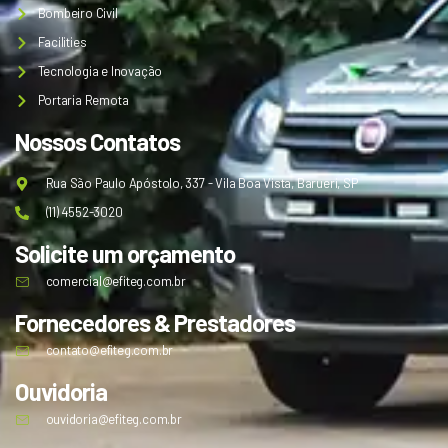
Bombeiro Civil
Facilities
Tecnologia e Inovação
Portaria Remota
Nossos Contatos
Rua São Paulo Apóstolo, 337 - Vila Boa Vista, Barueri, SP
(11) 4552-3020
Solicite um orçamento
comercial@efiteg.com.br
Fornecedores & Prestadores
contato@efiteg.com.br
Ouvidoria
ouvidoria@efiteg.com.br