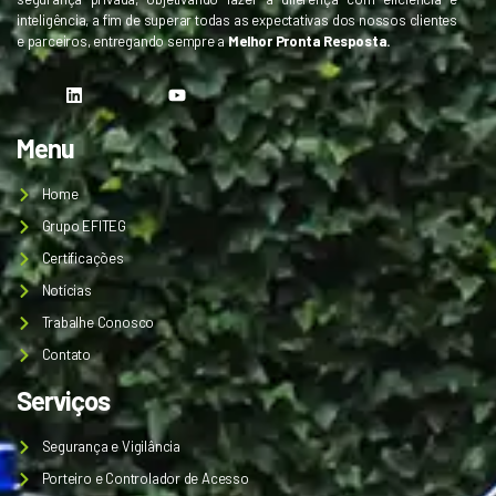
inteligência, a fim de superar todas as expectativas dos nossos clientes
e parceiros, entregando sempre a
Melhor Pronta Resposta.
Menu
Home
Grupo EFITEG
Certificações
Notícias
Trabalhe Conosco
Contato
Serviços
Segurança e Vigilância
Porteiro e Controlador de Acesso