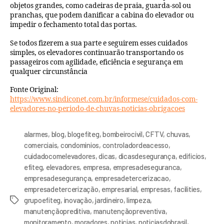
objetos grandes, como cadeiras de praia, guarda-sol ou
pranchas, que podem danificar a cabina do elevador ou
impedir o fechamento total das portas.
Se todos fizerem a sua parte e seguirem esses cuidados
simples, os elevadores continuarão transportando os
passageiros com agilidade, eficiência e segurança em
qualquer circunstância
Fonte Original:
https://www.sindiconet.com.br/informese/cuidados-com-
elevadores-no-periodo-de-chuvas-noticias-obrigacoes
alarmes
,
blog
,
blogefiteg
,
bombeirocivil
,
CFTV
,
chuvas
,
comerciais
,
condominios
,
controladordeacesso
,
cuidadocomelevadores
,
dicas
,
dicasdesegurança
,
edificios
,
efiteg
,
elevadores
,
empresa
,
empresadeseguranca
,
empresadesegurança
,
empresadetercerizacao
,
empresadetercerização
,
empresarial
,
empresas
,
facilities
,
grupoefiteg
,
inovação
,
jardineiro
,
limpeza
,
manutençãopreditiva
,
manutençãopreventiva
,
monitoramento
,
moradores
,
noticias
,
noticiasdobrasil
,