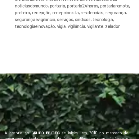
noticiasdomundo
,
portaria
,
portaria24horas
,
portariaremota
,
porteiro
,
recepção
,
recepcionista
,
residenciais
,
segurança
,
segurançaevigilancia
,
serviços
,
sindicos
,
tecnologia
,
tecnologiaeinovação
,
vigia
,
vigilância
,
vigilante
,
zelador
A história do
GRUPO EFITEG
se iniciou em 2010 no mercado de
segurança privada, objetivando fazer a diferença com eficiência e